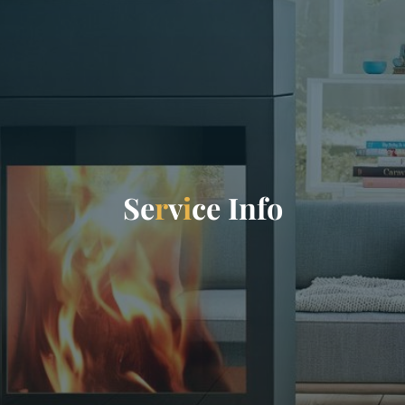
S
e
r
v
i
c
e
I
n
f
o