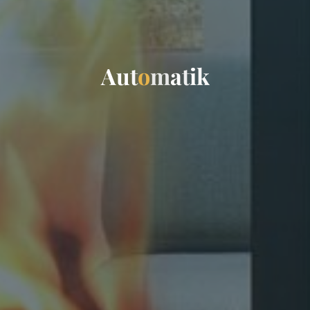
A
u
t
o
m
a
t
i
k