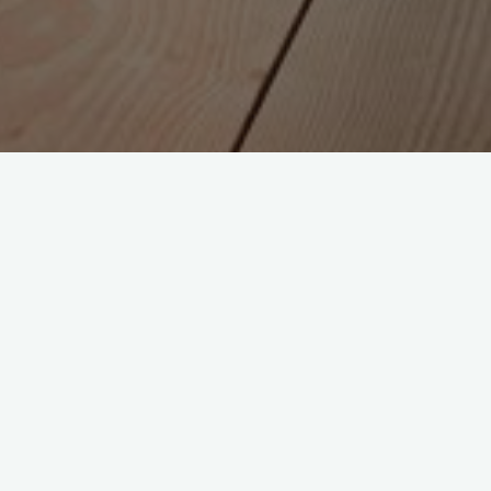
DAN SKAN-AUTOMATIK
Intelligente Verbrennungsluft-
Steuerung
ENTWICKLUNGSAUFGABE
Unsauber brennende Kaminöfen tragen heute nicht unwesentlich zur